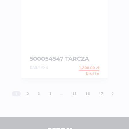
500054547 TARCZA
HAMULCOWA
DAILY 4X4
1,800.00
zł
brutto
1
2
3
4
…
15
16
17