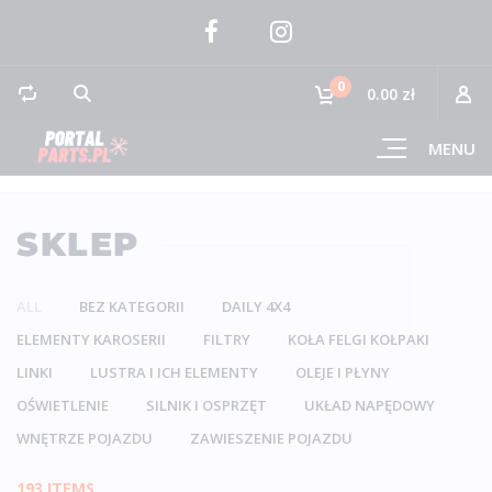
0
0.00 zł
MENU
SKLEP
ALL
BEZ KATEGORII
DAILY 4X4
ELEMENTY KAROSERII
FILTRY
KOŁA FELGI KOŁPAKI
LINKI
LUSTRA I ICH ELEMENTY
OLEJE I PŁYNY
OŚWIETLENIE
SILNIK I OSPRZĘT
UKŁAD NAPĘDOWY
WNĘTRZE POJAZDU
ZAWIESZENIE POJAZDU
193 ITEMS