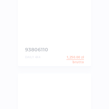
93806110
STABILIZATOR
DAILY 4X4
1,250.00
zł
brutto