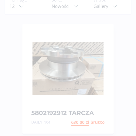
12
Nowości
Gallery
5802192912 TARCZA
HAMULCOWA TYŁ
DAILY 4X4
630.00
zł
brutto
DAILY 55S, 70S 4X4