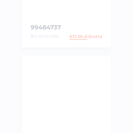
99484737
PRZEKAŹNIK ŚWIECY
BEZ KATEGORII
673.00
zł
brutto
24V