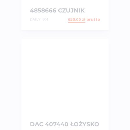
4858666 CZUJNIK
KONTROLI TRAKCJI
DAILY 4X4
650.00
zł
brutto
DAC 407440 ŁOŻYSKO