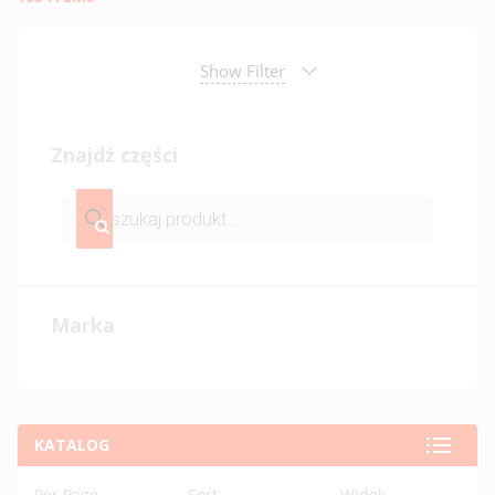
Show Filter
Znajdź części
Marka
KATALOG
Per Page
Sort..
Widok