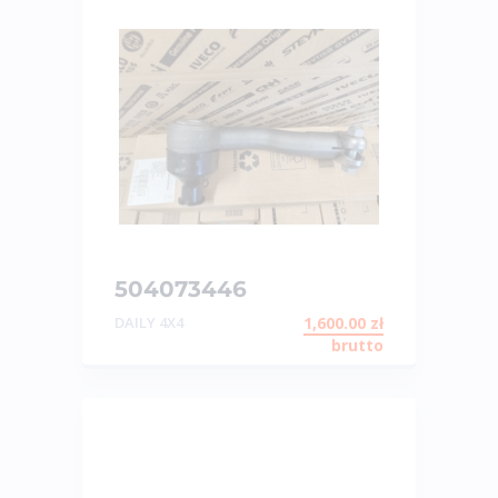
504073446
KOŃCÓWKA
DAILY 4X4
1,600.00
zł
KIEROWNICZA PRAWA
brutto
DAILY 55S18,70S 4X4