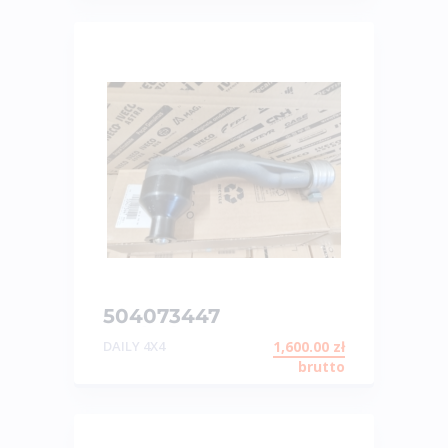
504073447
KOŃCÓWKA
DAILY 4X4
1,600.00
zł
KIEROWNICZA LEWA
brutto
DAILY 55S18, 70S 4X4