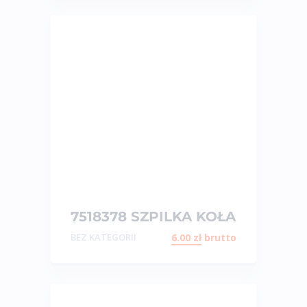
7518378 SZPILKA KOŁA
QUAD POLARIS
BEZ KATEGORII
6.00
zł
brutto