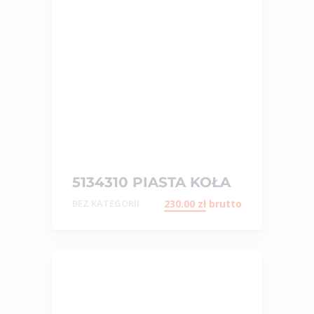
5134310 PIASTA KOŁA
PRZÓD POLARIS
BEZ KATEGORII
230.00
zł
brutto