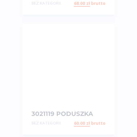
KOŁA QUAD POLARIS
BEZ KATEGORII
68.00
zł
brutto
3021119 PODUSZKA
SILNIKA QUAD
BEZ KATEGORII
60.00
zł
brutto
POLARIS